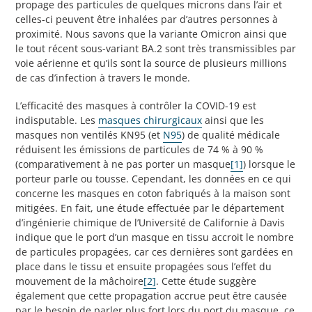
propage des particules de quelques microns dans l’air et
celles-ci peuvent être inhalées par d’autres personnes à
proximité. Nous savons que la variante Omicron ainsi que
le tout récent sous-variant BA.2 sont très transmissibles par
voie aérienne et qu’ils sont la source de plusieurs millions
de cas d’infection à travers le monde.
L’efficacité des masques à contrôler la COVID-19 est
indisputable. Les
masques chirurgicaux
ainsi que les
masques non ventilés KN95 (et
N95
) de qualité médicale
réduisent les émissions de particules de 74 % à 90 %
(comparativement à ne pas porter un masque
[1]
) lorsque le
porteur parle ou tousse. Cependant, les données en ce qui
concerne les masques en coton fabriqués à la maison sont
mitigées. En fait, une étude effectuée par le département
d’ingénierie chimique de l’Université de Californie à Davis
indique que le port d’un masque en tissu accroit le nombre
de particules propagées, car ces dernières sont gardées en
place dans le tissu et ensuite propagées sous l’effet du
mouvement de la mâchoire
[2]
. Cette étude suggère
également que cette propagation accrue peut être causée
par le besoin de parler plus fort lors du port du masque, ce