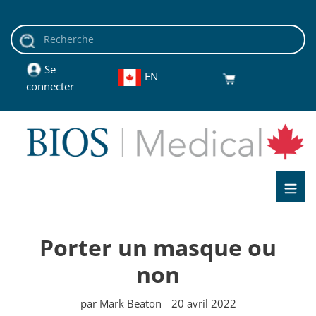
Passer
au
contenu
Se
EN
Panier
connecter
Porter un masque ou
non
par Mark Beaton
20 avril 2022